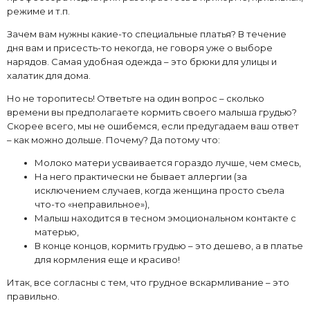
режиме и т.п.
Зачем вам нужны какие-то специальные платья? В течение
дня вам и присесть-то некогда, не говоря уже о выборе
нарядов. Самая удобная одежда – это брюки для улицы и
халатик для дома.
Но не торопитесь! Ответьте на один вопрос – сколько
времени вы предполагаете кормить своего малыша грудью?
Скорее всего, мы не ошибемся, если предугадаем ваш ответ
– как можно дольше. Почему? Да потому что:
Молоко матери усваивается гораздо лучше, чем смесь,
На него практически не бывает аллергии (за
исключением случаев, когда женщина просто съела
что-то «неправильное»),
Малыш находится в тесном эмоциональном контакте с
матерью,
В конце концов, кормить грудью – это дешево, а в платье
для кормления еще и красиво!
Итак, все согласны с тем, что грудное вскармливание – это
правильно.