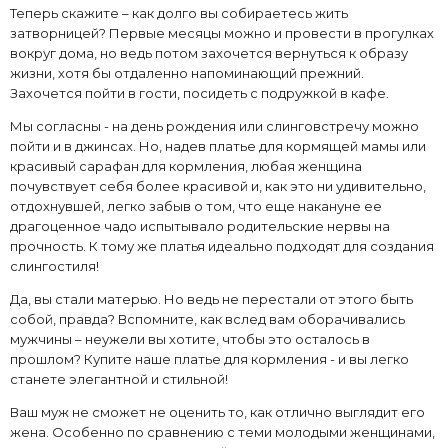
Теперь скажите – как долго вы собираетесь жить
затворницей? Первые месяцы можно и провести в прогулках
вокруг дома, но ведь потом захочется вернуться к образу
жизни, хотя бы отдаленно напоминающий прежний.
Захочется пойти в гости, посидеть с подружкой в кафе.
Мы согласны - на день рождения или слинговстречу можно
пойти и в джинсах. Но, надев платье для кормящей мамы или
красивый сарафан для кормления
, любая женщина
почувствует себя более красивой и, как это ни удивительно,
отдохнувшей, легко забыв о том, что еще накануне ее
драгоценное чадо испытывало родительские нервы на
прочность. К тому же платья идеально подходят для создания
слингостиля!
Да, вы стали матерью. Но ведь не перестали от этого быть
собой, правда? Вспомните, как вслед вам оборачивались
мужчины – неужели вы хотите, чтобы это осталось в
прошлом? Купите наше платье для кормления - и вы легко
станете элегантной и стильной!
Ваш муж не сможет не оценить то, как отлично выглядит его
жена. Особенно по сравнению с теми молодыми женщинами,