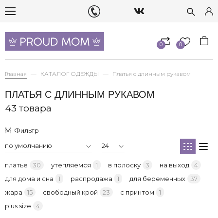
0
0
Главная
КАТАЛОГ ОДЕЖДЫ
Платья с длинным рукавом
ПЛАТЬЯ С ДЛИННЫМ РУКАВОМ
43 товара
Фильтр
платье
30
утепляемся
1
в полоску
3
на выход
4
для дома и сна
1
распродажа
1
для беременных
37
жара
15
свободный крой
23
с принтом
1
plus size
4