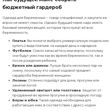
бюджетный гардероб
Одежда для беременных – товар специфичный, и закупать ее
впрок не имеет смысла. Однако будущей маме надо иметь
базовый минимум вещей, которые прослужат ей всю
беременность.
Платье
. Вы можете выбрать универсальную модель или
купить 2 вида платьев: на каждый день и нарядное.
Футболки
. Смело запасайтесь ими впрок, поскольку
они будут уместны как во время беременности, так и
после рождения ребенка.
Брюки или джинсы
. Лучше брать несколько пар на
смену, поскольку это самый ходовой предмет
гардероба беременной женщины.
Лосины
. Отлично подойдут для дома, прогулки или
занятий йогой.
Удлиненный свитшот или толстовка
. Защитит от
продувания во время прогулки в прохладную погоду.
Блузы и юбка
. Такая одежда необходима для
работающих мам, в соответствии с дресс-кодом.