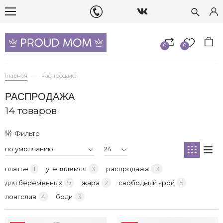
0
0
Главная
Распродажа
РАСПРОДАЖА
14 товаров
Фильтр
платье
1
утепляемся
3
распродажа
13
для беременных
9
жара
2
свободный крой
5
лонгслив
4
боди
3