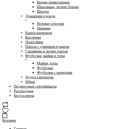
Брюки трикотажные
Шаровары, летние брюки
Шорты
Домашняя одежда
Ночные сорочки
Пижамы
Капор-капюшон
Костюмы
Лонгсливы
Платья с длинным рукавом
Сарафаны и легкие платья
Футболки, майки и топы
Майки, топы
Футболки
Футболки с принтами
Худи и свитшоты
Юбки
Подарочные сертификаты
Распродажа
Бестселлеры
Корзина
Главная