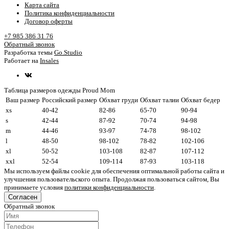
Карта сайта
Политика конфиденциальности
Договор оферты
+7 985 386 31 76
Обратный звонок
Разработка темы
Go.Studio
Работает на
Insales
Таблица размеров одежды Proud Mom
Ваш размер
Российский размер
Обхват груди
Обхват талии
Обхват бедер
xs
40-42
82-86
65-70
90-94
s
42-44
87-92
70-74
94-98
m
44-46
93-97
74-78
98-102
l
48-50
98-102
78-82
102-106
xl
50-52
103-108
82-87
107-112
xxl
52-54
109-114
87-93
103-118
Мы используем файлы cookie для обеспечения оптимальной работы сайта и
улучшения пользовательского опыта. Продолжая пользоваться сайтом, Вы
принимаете условия
политики конфиденциальности
.
Согласен
Обратный звонок