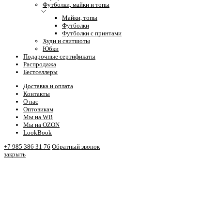
Футболки, майки и топы
Майки, топы
Футболки
Футболки с принтами
Худи и свитшоты
Юбки
Подарочные сертификаты
Распродажа
Бестселлеры
Доставка и оплата
Контакты
О нас
Оптовикам
Мы на WB
Мы на OZON
LookBook
+7 985 386 31 76
Обратный звонок
закрыть