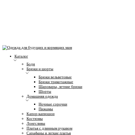
Каталог
Боди
Брюки и шорты
Брюки вельветовые
Брюки трикотажные
Шаровары, летние брюки
Шорты
Домашняя одежда
Ночные сорочки
Пижамы
Капор-капюшон
Костюмы
Лонгсливы
Платья с длинным рукавом
Сарафаны и легкие платья