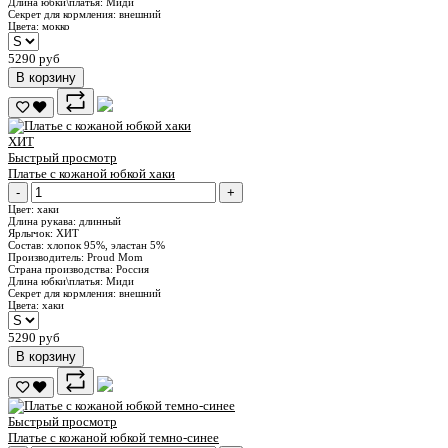
Длина юбки\платья:
Миди
Секрет для кормления:
внешний
Цвета:
мокко
5290 руб
В корзину
ХИТ
Быстрый просмотр
Платье с кожаной юбкой хаки
-
+
Цвет:
хаки
Длина рукава:
длинный
Ярлычок:
ХИТ
Состав:
хлопок 95%, эластан 5%
Производитель:
Proud Mom
Страна производства:
Россия
Длина юбки\платья:
Миди
Секрет для кормления:
внешний
Цвета:
хаки
5290 руб
В корзину
Быстрый просмотр
Платье с кожаной юбкой темно-синее