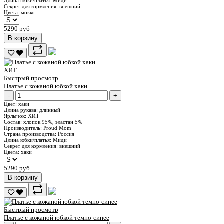
Длина юбки\платья:
Миди
Секрет для кормления:
внешний
Цвета:
мокко
5290 руб
В корзину
ХИТ
Быстрый просмотр
Платье с кожаной юбкой хаки
-
+
Цвет:
хаки
Длина рукава:
длинный
Ярлычок:
ХИТ
Состав:
хлопок 95%, эластан 5%
Производитель:
Proud Mom
Страна производства:
Россия
Длина юбки\платья:
Миди
Секрет для кормления:
внешний
Цвета:
хаки
5290 руб
В корзину
Быстрый просмотр
Платье с кожаной юбкой темно-синее