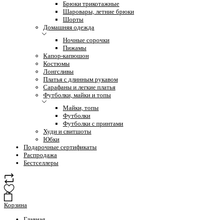
Брюки трикотажные
Шаровары, летние брюки
Шорты
Домашняя одежда
Ночные сорочки
Пижамы
Капор-капюшон
Костюмы
Лонгсливы
Платья с длинным рукавом
Сарафаны и легкие платья
Футболки, майки и топы
Майки, топы
Футболки
Футболки с принтами
Худи и свитшоты
Юбки
Подарочные сертификаты
Распродажа
Бестселлеры
Корзина
Главная