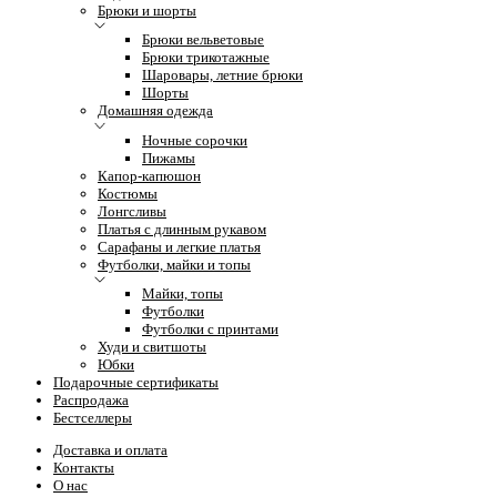
Брюки и шорты
Брюки вельветовые
Брюки трикотажные
Шаровары, летние брюки
Шорты
Домашняя одежда
Ночные сорочки
Пижамы
Капор-капюшон
Костюмы
Лонгсливы
Платья с длинным рукавом
Сарафаны и легкие платья
Футболки, майки и топы
Майки, топы
Футболки
Футболки с принтами
Худи и свитшоты
Юбки
Подарочные сертификаты
Распродажа
Бестселлеры
Доставка и оплата
Контакты
О нас