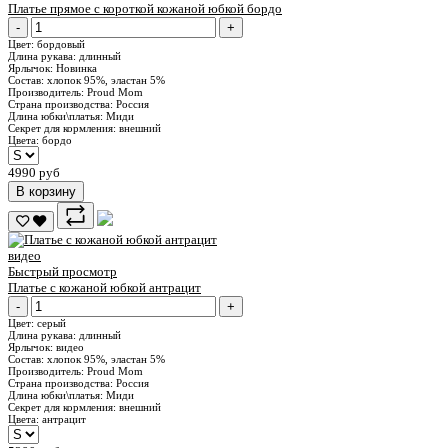
Платье прямое с короткой кожаной юбкой бордо
-
+
Цвет:
бордовый
Длина рукава:
длинный
Ярлычок:
Новинка
Состав:
хлопок 95%, эластан 5%
Производитель:
Proud Mom
Страна производства:
Россия
Длина юбки\платья:
Миди
Секрет для кормления:
внешний
Цвета:
бордо
4990 руб
В корзину
видео
Быстрый просмотр
Платье с кожаной юбкой антрацит
-
+
Цвет:
серый
Длина рукава:
длинный
Ярлычок:
видео
Состав:
хлопок 95%, эластан 5%
Производитель:
Proud Mom
Страна производства:
Россия
Длина юбки\платья:
Миди
Секрет для кормления:
внешний
Цвета:
антрацит