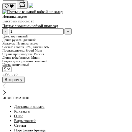
Новинка
видео
Быстрый просмотр
Платье с кожаной юбкой шоколад
-
+
Цвет:
коричневый
Длина рукава:
длинный
Ярлычок:
Новинка, видео
Состав:
хлопок 95%, эластан 5%
Производитель:
Proud Mom
Страна производства:
Россия
Длина юбки\платья:
Миди
Секрет для кормления:
внешний
Цвета:
коричневый
5290 руб
В корзину
ИНФОРМАЦИЯ
Доставка и оплата
Контакты
О нас
Виды тканей
Статьи
Портфолио бренда