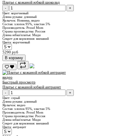
Платье с кожаной юбкой шоколад
-
+
Цвет:
коричневый
Длина рукава:
длинный
Ярлычок:
Новинка, видео
Состав:
хлопок 95%, эластан 5%
Производитель:
Proud Mom
Страна производства:
Россия
Длина юбки\платья:
Миди
Секрет для кормления:
внешний
Цвета:
коричневый
5290 руб
В корзину
видео
Быстрый просмотр
Платье с кожаной юбкой антрацит
-
+
Цвет:
серый
Длина рукава:
длинный
Ярлычок:
видео
Состав:
хлопок 95%, эластан 5%
Производитель:
Proud Mom
Страна производства:
Россия
Длина юбки\платья:
Миди
Секрет для кормления:
внешний
Цвета:
антрацит