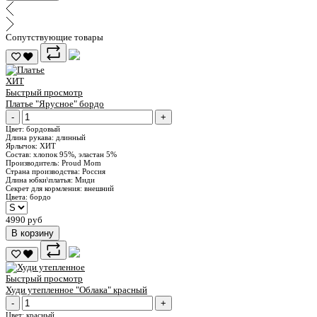
Сопутствующие товары
ХИТ
Быстрый просмотр
Платье "Ярусное" бордо
-
+
Цвет:
бордовый
Длина рукава:
длинный
Ярлычок:
ХИТ
Состав:
хлопок 95%, эластан 5%
Производитель:
Proud Mom
Страна производства:
Россия
Длина юбки\платья:
Миди
Секрет для кормления:
внешний
Цвета:
бордо
4990 руб
В корзину
Быстрый просмотр
Худи утепленное "Облака" красный
-
+
Цвет:
красный