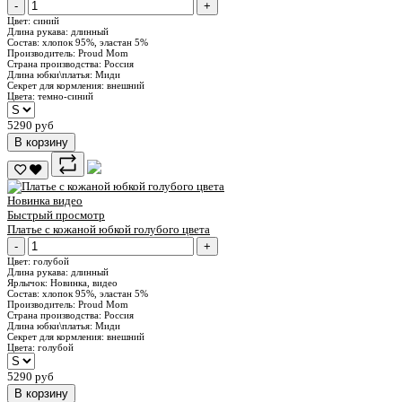
-
+
Цвет:
синий
Длина рукава:
длинный
Состав:
хлопок 95%, эластан 5%
Производитель:
Proud Mom
Страна производства:
Россия
Длина юбки\платья:
Миди
Секрет для кормления:
внешний
Цвета:
темно-синий
5290 руб
В корзину
Новинка
видео
Быстрый просмотр
Платье с кожаной юбкой голубого цвета
-
+
Цвет:
голубой
Длина рукава:
длинный
Ярлычок:
Новинка, видео
Состав:
хлопок 95%, эластан 5%
Производитель:
Proud Mom
Страна производства:
Россия
Длина юбки\платья:
Миди
Секрет для кормления:
внешний
Цвета:
голубой
5290 руб
В корзину