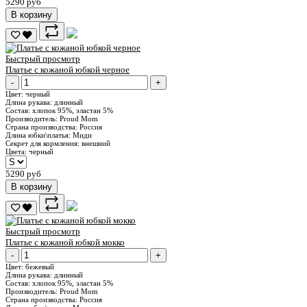
5290 руб
В корзину
Быстрый просмотр
Платье с кожаной юбкой черное
-
+
Цвет:
черный
Длина рукава:
длинный
Состав:
хлопок 95%, эластан 5%
Производитель:
Proud Mom
Страна производства:
Россия
Длина юбки\платья:
Миди
Секрет для кормления:
внешний
Цвета:
черный
5290 руб
В корзину
Быстрый просмотр
Платье с кожаной юбкой мокко
-
+
Цвет:
бежевый
Длина рукава:
длинный
Состав:
хлопок 95%, эластан 5%
Производитель:
Proud Mom
Страна производства:
Россия