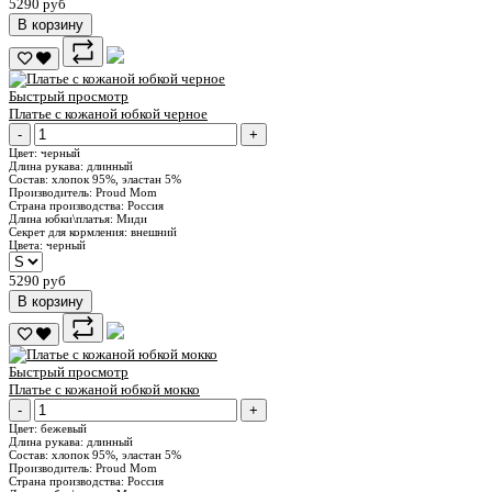
5290 руб
В корзину
Быстрый просмотр
Платье с кожаной юбкой черное
-
+
Цвет:
черный
Длина рукава:
длинный
Состав:
хлопок 95%, эластан 5%
Производитель:
Proud Mom
Страна производства:
Россия
Длина юбки\платья:
Миди
Секрет для кормления:
внешний
Цвета:
черный
5290 руб
В корзину
Быстрый просмотр
Платье с кожаной юбкой мокко
-
+
Цвет:
бежевый
Длина рукава:
длинный
Состав:
хлопок 95%, эластан 5%
Производитель:
Proud Mom
Страна производства:
Россия