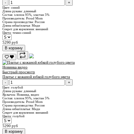
-
+
Цвет:
синий
Длина рукава:
длинный
Состав:
хлопок 95%, эластан 5%
Производитель:
Proud Mom
Страна производства:
Россия
Длина юбки\платья:
Миди
Секрет для кормления:
внешний
Цвета:
темно-синий
5290 руб
В корзину
Новинка
видео
Быстрый просмотр
Платье с кожаной юбкой голубого цвета
-
+
Цвет:
голубой
Длина рукава:
длинный
Ярлычок:
Новинка, видео
Состав:
хлопок 95%, эластан 5%
Производитель:
Proud Mom
Страна производства:
Россия
Длина юбки\платья:
Миди
Секрет для кормления:
внешний
Цвета:
голубой
5290 руб
В корзину