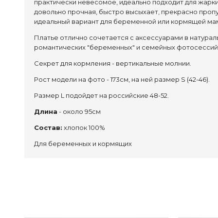
практически невесомое, идеально подходит для жарких
довольно прочная, быстро высыхает, прекрасно пропус
идеальный вариант для беременной или кормящей ма
Платье отлично сочетается с аксессуарами в натурал
романтических "беременных" и семейных фотосессий
Секрет для кормления - вертикальные молнии.
Рост модели на фото - 173см, на ней размер S (42-46).
Размер L подойдет на российские 48-52.
Длина
- около 95см
Состав:
хлопок 100%
Для беременных и кормящих