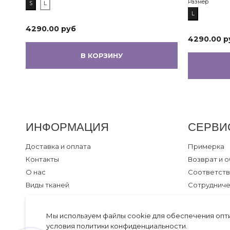
Размер
S
L
L
4290.00 руб
4290.00 р
В КОРЗИНУ
ИНФОРМАЦИЯ
СЕРВИ
Доставка и оплата
Примерка
Контакты
Возврат и 
О нас
Соответств
Виды тканей
Сотруднич
Статьи
Рекомендац
Портфолио бренда
Секреты дл
Мы используем файлы cookie для обеспечения опт
Акции и скидки
условия
политики конфиденциальности
.