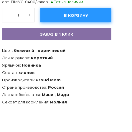
арт. ПМУС-0400/какао
Есть в наличии
-
+
В КОРЗИНУ
ЗАКАЗ В 1 КЛИК
Цвет:
бежевый , коричневый
Длина рукава:
короткий
Ярлычок:
Новинка
Состав:
хлопок
Производитель:
Proud Mom
Страна производства:
Россия
Длина юбки\платья:
Мини , Миди
Секрет для кормления:
молния