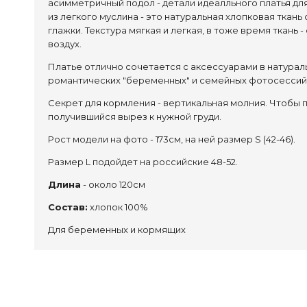
асимметричный подол - детали идеалльного платья дл
из легкого муслина - это натуральная хлопковая ткан
глажки.
Текстура мягкая и легкая, в тоже время ткань
воздух.
Платье отлично сочетается с аксессуарами в натурал
романтических "беременных" и семейных фотосессий
Секрет для кормления - вертикальная молния. Чтобы 
получившийся вырез к нужной груди.
Рост модели на фото - 173см, на ней размер S (42-46).
Размер L подойдет на российские 48-52.
Длина
- около 120см
Состав:
хлопок 100%
Для беременных и кормящих