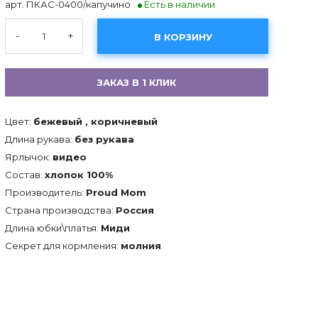
арт. ПКАС-0400/капучино
Есть в наличии
-
+
В КОРЗИНУ
ЗАКАЗ В 1 КЛИК
Цвет:
бежевый , коричневый
Длина рукава:
без рукава
Ярлычок:
видео
Состав:
хлопок 100%
Производитель:
Proud Mom
Страна производства:
Россия
Длина юбки\платья:
Миди
Секрет для кормления:
молния