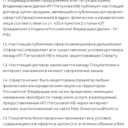
1.1. Индивидуальный предприниматель Петухова Ирина
Владимировна (далее ИП Петухова ИВ) публикует настоящий
договор купли-продажи, являющийся публичным договором -
офертой (предложением) в адрес физических и юридических
лиц в соответствии со ст. 435 и пунктом 2 статьи 437
Гражданского Кодекса Российской Федерации (далее - ГК
РФ).
1.2. Настоящая публичная оферта (именуемая в дальнейшем
«Оферта») определяет все существенные условия договора
между ИП Петуховой ИВ и лицом, акцептовавшим Оферту.
1.3. Настоящий договор заключается между Покупателем и
интернет-магазином в момент оформления заказа.
1.4. Оферта может быть акцептована (принята) любым
физическим или юридическим лицом на территории
Российской Федерации или за ее пределами, имеющим
намерение приобрести товар и/или услуги, реализуемые/
предоставляемые ИП Петуховой ИВ через интернет-
магазин, расположенный на сайте http://www.proudmom.ru
1.5. Покупатель безоговорочно принимает все условия,
содержащиеся в оферте в целом (т.е. в полном объеме и без