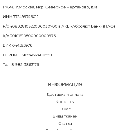
117648, г.Москва, мкр. Северное Чертаново, д.1а
ИНН 772499746012
Р/с 40802810322000030700 в АКБ «Абсолют Банк» (ПАО)
К/с 30101810500000000976
БИК 044525976
ОГРНИП 311774612400550
Тел. 8-985-3863176
ИНФОРМАЦИЯ
Доставка и оплата
Контакты
О нас
Виды тканей
Статьи