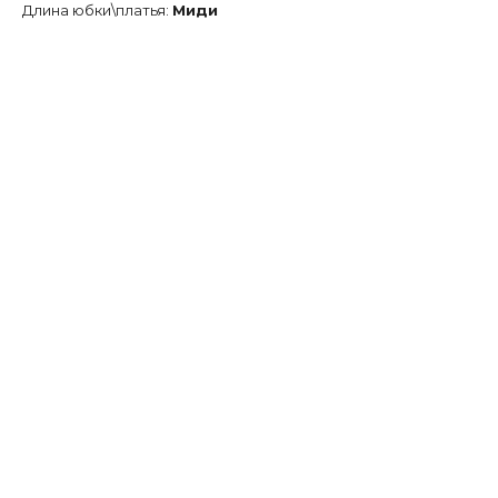
Длина юбки\платья:
Миди