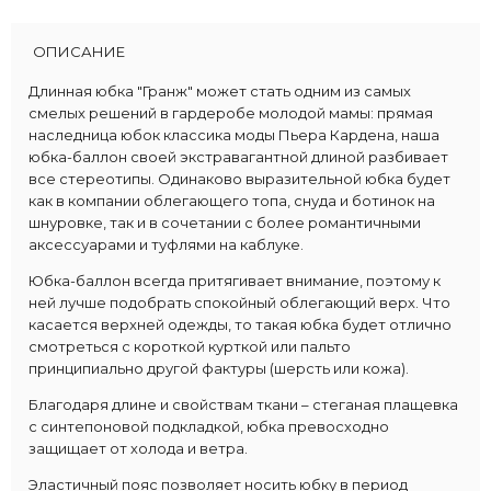
ОПИСАНИЕ
Длинная юбка "Гранж" может стать одним из самых
смелых решений в гардеробе молодой мамы: прямая
наследница юбок классика моды Пьера Кардена, наша
юбка-баллон своей экстравагантной длиной разбивает
все стереотипы. Одинаково выразительной юбка будет
как в компании облегающего топа, снуда и ботинок на
шнуровке, так и в сочетании с более романтичными
аксессуарами и туфлями на каблуке.
Юбка-баллон всегда притягивает внимание, поэтому к
ней лучше подобрать спокойный облегающий верх. Что
касается верхней одежды, то такая юбка будет отлично
смотреться с короткой курткой или пальто
принципиально другой фактуры (шерсть или кожа).
Благодаря длине и свойствам ткани – стеганая плащевка
с синтепоновой подкладкой, юбка превосходно
защищает от холода и ветра.
Эластичный пояс позволяет носить юбку в период