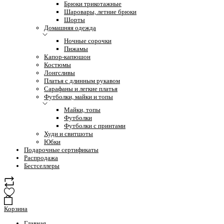
Брюки трикотажные
Шаровары, летние брюки
Шорты
Домашняя одежда
Ночные сорочки
Пижамы
Капор-капюшон
Костюмы
Лонгсливы
Платья с длинным рукавом
Сарафаны и легкие платья
Футболки, майки и топы
Майки, топы
Футболки
Футболки с принтами
Худи и свитшоты
Юбки
Подарочные сертификаты
Распродажа
Бестселлеры
Корзина
Главная