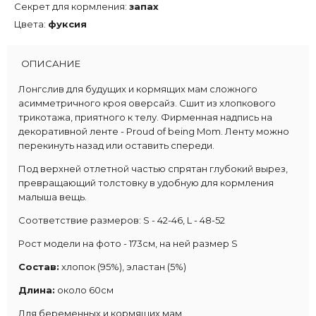
Секрет для кормления:
запах
Цвета:
фуксия
ОПИСАНИЕ
Лонгслив для будущих и кормящих мам сложного
асимметричного кроя оверсайз. Сшит из хлопкового
трикотажа, приятного к телу. Фирменная надпись на
декоративной ленте - Proud of being Mom. Ленту можно
перекинуть назад или оставить спереди.
Под верхней отлетной частью спрятан глубокий вырез,
превращающий толстовку в удобную для кормления
малыша вещь.
Cоответствие размеров: S - 42-46, L - 48-52
Рост модели на фото - 173см, на ней размер S
Состав:
хлопок (95%), эластан (5%)
Длина:
около 60см
Для беременных и кормящих мам.