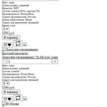
Цвет:
хаки
Длина рукава:
длинный
Ярлычок:
ХИТ
Состав:
хлопок 95%, эластан 5%
Производитель:
Proud Mom
Страна производства:
Россия
Длина юбки\платья:
Миди
Секрет для кормления:
внешний
Цвета:
хаки
5290 руб
В корзину
Быстрый просмотр
Лонгслив для кормящих "To Do List" хаки
-
+
Цвет:
хаки
Длина рукава:
длинный
Состав:
хлопок
Производитель:
Proud Mom
Страна производства:
Россия
Секрет для кормления:
внешний
3290 руб
В корзину