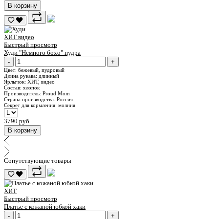
В корзину
ХИТ
видео
Быстрый просмотр
Худи "Немного бохо" пудра
-
+
Цвет:
бежевый, пудровый
Длина рукава:
длинный
Ярлычок:
ХИТ, видео
Состав:
хлопок
Производитель:
Proud Mom
Страна производства:
Россия
Секрет для кормления:
молния
3790 руб
В корзину
Сопутствующие товары
ХИТ
Быстрый просмотр
Платье с кожаной юбкой хаки
-
+