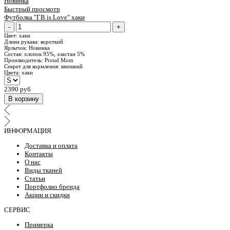
Новинка
Быстрый просмотр
Футболка "ГВ is Love" хаки
-
+
Цвет:
хаки
Длина рукава:
короткий
Ярлычок:
Новинка
Состав:
хлопок 95%, эластан 5%
Производитель:
Proud Mom
Секрет для кормления:
внешний
Цвета:
хаки
2390 руб
В корзину
ИНФОРМАЦИЯ
Доставка и оплата
Контакты
О нас
Виды тканей
Статьи
Портфолио бренда
Акции и скидки
СЕРВИС
Примерка