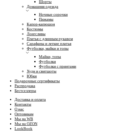
Шорты
Домашняя одежда
Ночные сорочки
Пижамы
Капор-капюшон
Костюмы
Лонгсливы
Платья с длинным рукавом
Сарафаны и легкие платья
Футболки, майки и топы
Майки, топы
Футболки
Футболки с принтами
Худи и свитшоты
Юбки
Подарочные сертификаты
Распродажа
Бестселлеры
Доставка и оплата
Контакты
О нас
Оптовикам
Мы на WB
Мы на OZON
LookBook