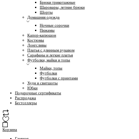
Брюки трикотажные
Шаровары, летние брюки
Шорты
Домашняя одежда
Ночные сорочки
Пижамы
Капор-капюшон
Костюмы
Лонгсливы
Платья с длинным рукавом
Сарафаны и легкие платья
Футболки, майки и топы
Майки, топы
Футболки
Футболки с принтами
Худи и свитшоты
Юбки
Подарочные сертификаты
Распродажа
Бестселлеры
Корзина
Главная