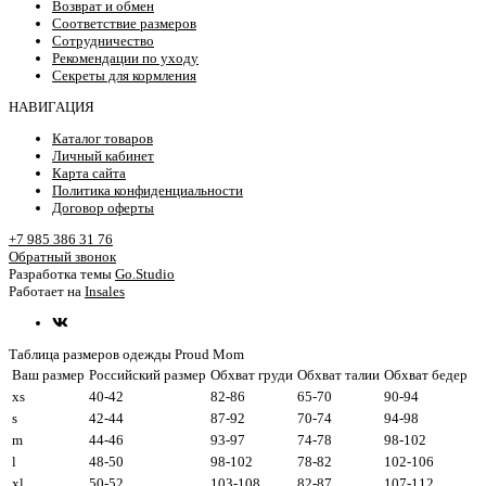
Возврат и обмен
Соответствие размеров
Сотрудничество
Рекомендации по уходу
Секреты для кормления
НАВИГАЦИЯ
Каталог товаров
Личный кабинет
Карта сайта
Политика конфиденциальности
Договор оферты
+7 985 386 31 76
Обратный звонок
Разработка темы
Go.Studio
Работает на
Insales
Таблица размеров одежды Proud Mom
Ваш размер
Российский размер
Обхват груди
Обхват талии
Обхват бедер
xs
40-42
82-86
65-70
90-94
s
42-44
87-92
70-74
94-98
m
44-46
93-97
74-78
98-102
l
48-50
98-102
78-82
102-106
xl
50-52
103-108
82-87
107-112