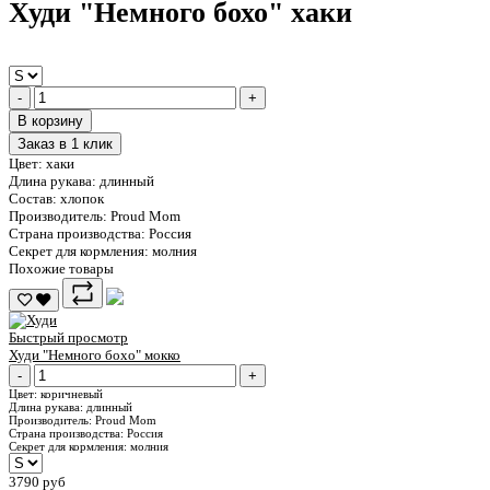
Худи "Немного бохо" хаки
-
+
В корзину
Заказ в 1 клик
Цвет:
хаки
Длина рукава:
длинный
Состав:
хлопок
Производитель:
Proud Mom
Страна производства:
Россия
Секрет для кормления:
молния
Похожие товары
Быстрый просмотр
Худи "Немного бохо" мокко
-
+
Цвет:
коричневый
Длина рукава:
длинный
Производитель:
Proud Mom
Страна производства:
Россия
Секрет для кормления:
молния
3790 руб