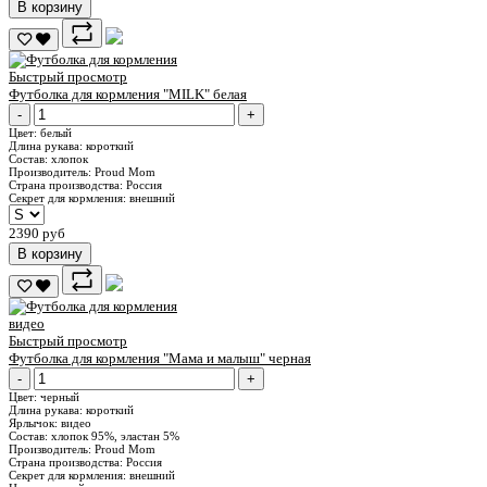
В корзину
Быстрый просмотр
Футболка для кормления "MILK" белая
-
+
Цвет:
белый
Длина рукава:
короткий
Состав:
хлопок
Производитель:
Proud Mom
Страна производства:
Россия
Секрет для кормления:
внешний
2390 руб
В корзину
видео
Быстрый просмотр
Футболка для кормления "Мама и малыш" черная
-
+
Цвет:
черный
Длина рукава:
короткий
Ярлычок:
видео
Состав:
хлопок 95%, эластан 5%
Производитель:
Proud Mom
Страна производства:
Россия
Секрет для кормления:
внешний