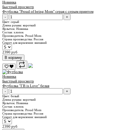
Новинка
Быстрый просмотр
Футболка "Proud of being Mom" серая с серым принтом
-
+
Цвет:
серый
Длина рукава:
короткий
Ярлычок:
Новинка
Состав:
хлопок
Производитель:
Proud Mom
Страна производства:
Россия
Секрет для кормления:
внешний
2390 руб
В корзину
Новинка
Быстрый просмотр
Футболка "ГВ is Love" белая
-
+
Цвет:
белый
Длина рукава:
короткий
Ярлычок:
Новинка
Состав:
хлопок
Производитель:
Proud Mom
Страна производства:
Россия
Секрет для кормления:
внешний
2390 руб