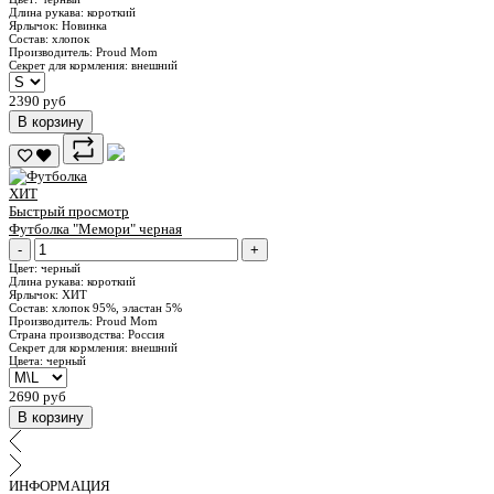
Длина рукава:
короткий
Ярлычок:
Новинка
Состав:
хлопок
Производитель:
Proud Mom
Секрет для кормления:
внешний
2390 руб
В корзину
ХИТ
Быстрый просмотр
Футболка "Мемори" черная
-
+
Цвет:
черный
Длина рукава:
короткий
Ярлычок:
ХИТ
Состав:
хлопок 95%, эластан 5%
Производитель:
Proud Mom
Страна производства:
Россия
Секрет для кормления:
внешний
Цвета:
черный
2690 руб
В корзину
ИНФОРМАЦИЯ