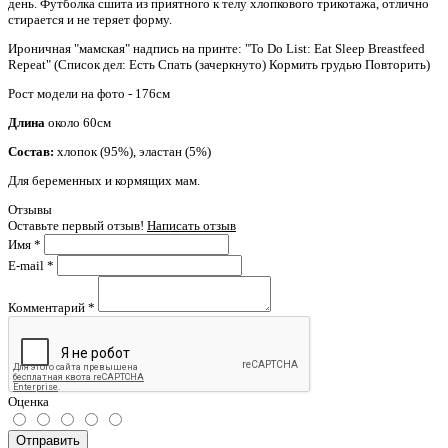
день. Футболка сшита из приятного к телу хлопкового трикотажа, отлично
стирается и не теряет форму.
Ироничная "мамская" надпись на принте: "To Do List: Eat Sleep Breastfeed
Repeat" (Список дел: Есть Спать (зачеркнуто) Кормить грудью Повторить)
Рост модели на фото - 176см
Длина
около 60см
Состав:
хлопок (95%), эластан (5%)
Для беременных и кормящих мам.
Отзывы
Оставьте первый отзыв!
Написать отзыв
Имя
*
E-mail
*
Комментарий
*
Оценка
Отправить