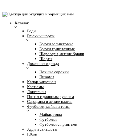
Каталог
Боди
Брюки и шорты
Брюки вельветовые
Брюки трикотажные
Шаровары, летние брюки
Шорты
Домашняя одежда
Ночные сорочки
Пижамы
Капор-капюшон
Костюмы
Лонгсливы
Платья с длинным рукавом
Сарафаны и легкие платья
Футболки, майки и топы
Майки, топы
Футболки
Футболки с принтами
Худи и свитшоты
Юбки