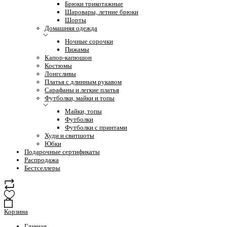
Брюки трикотажные
Шаровары, летние брюки
Шорты
Домашняя одежда
Ночные сорочки
Пижамы
Капор-капюшон
Костюмы
Лонгсливы
Платья с длинным рукавом
Сарафаны и легкие платья
Футболки, майки и топы
Майки, топы
Футболки
Футболки с принтами
Худи и свитшоты
Юбки
Подарочные сертификаты
Распродажа
Бестселлеры
Корзина
Главная