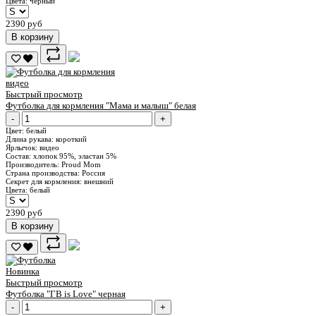
Цвета:
черный
2390 руб
В корзину
видео
Быстрый просмотр
Футболка для кормления "Мама и малыш" белая
-
+
Цвет:
белый
Длина рукава:
короткий
Ярлычок:
видео
Состав:
хлопок 95%, эластан 5%
Производитель:
Proud Mom
Страна производства:
Россия
Секрет для кормления:
внешний
Цвета:
белый
2390 руб
В корзину
Новинка
Быстрый просмотр
Футболка "ГВ is Love" черная
-
+