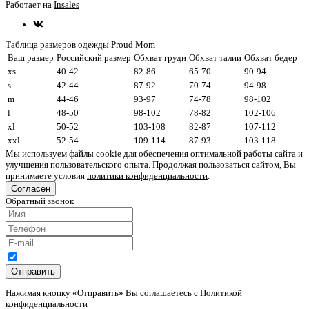
Работает на
Insales
Таблица размеров одежды Proud Mom
Ваш размер
Российский размер
Обхват груди
Обхват талии
Обхват бедер
xs
40-42
82-86
65-70
90-94
s
42-44
87-92
70-74
94-98
m
44-46
93-97
74-78
98-102
l
48-50
98-102
78-82
102-106
xl
50-52
103-108
82-87
107-112
xxl
52-54
109-114
87-93
103-118
Мы используем файлы cookie для обеспечения оптимальной работы сайта и
улучшения пользовательского опыта. Продолжая пользоваться сайтом, Вы
принимаете условия
политики конфиденциальности
.
Согласен
Обратный звонок
Отправить
Нажимая кнопку «Отправить» Вы соглашаетесь с
Политикой
конфиденциальности