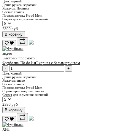
Цвет:
черный
Длина рукава:
короткий
Ярлычок:
Новинка
Состав:
хлопок
Производитель:
Proud Mom
Секрет для кормления:
внешний
2390 руб
В корзину
видео
Быстрый просмотр
Футболка "To do list" черная c белым принтом
-
+
Цвет:
черный
Длина рукава:
короткий
Ярлычок:
видео
Состав:
хлопок
Производитель:
Proud Mom
Страна производства:
Россия
Секрет для кормления:
внешний
2390 руб
В корзину
ХИТ