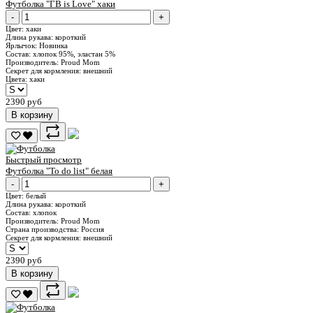
Футболка "ГВ is Love" хаки
-
+
Цвет:
хаки
Длина рукава:
короткий
Ярлычок:
Новинка
Состав:
хлопок 95%, эластан 5%
Производитель:
Proud Mom
Секрет для кормления:
внешний
Цвета:
хаки
2390 руб
В корзину
Быстрый просмотр
Футболка "To do list" белая
-
+
Цвет:
белый
Длина рукава:
короткий
Состав:
хлопок
Производитель:
Proud Mom
Страна производства:
Россия
Секрет для кормления:
внешний
2390 руб
В корзину