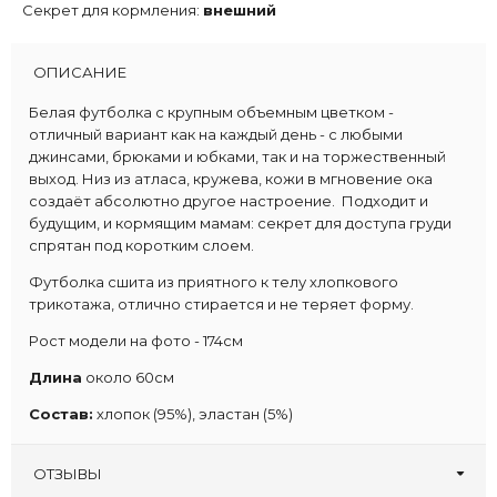
Секрет для кормления:
внешний
ОПИСАНИЕ
Белая футболка с крупным объемным цветком -
отличный вариант как на каждый день - с любыми
джинсами, брюками и юбками, так и на торжественный
выход. Низ из атласа, кружева, кожи в мгновение ока
создаёт абсолютно другое настроение. Подходит и
будущим, и кормящим мамам: секрет для доступа груди
спрятан под коротким слоем.
Футболка сшита из приятного к телу хлопкового
трикотажа, отлично стирается и не теряет форму.
Рост модели на фото - 174см
Длина
около 60см
Состав:
хлопок
(95%), эластан (5%)
ОТЗЫВЫ