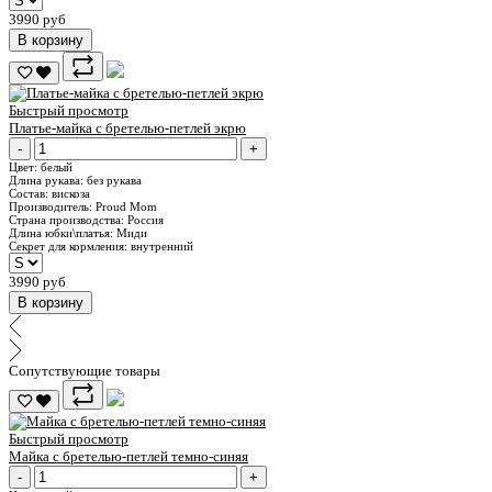
3990 руб
В корзину
Быстрый просмотр
Платье-майка с бретелью-петлей экрю
-
+
Цвет:
белый
Длина рукава:
без рукава
Состав:
вискоза
Производитель:
Proud Mom
Страна производства:
Россия
Длина юбки\платья:
Миди
Секрет для кормления:
внутренний
3990 руб
В корзину
Сопутствующие товары
Быстрый просмотр
Майка с бретелью-петлей темно-синяя
-
+