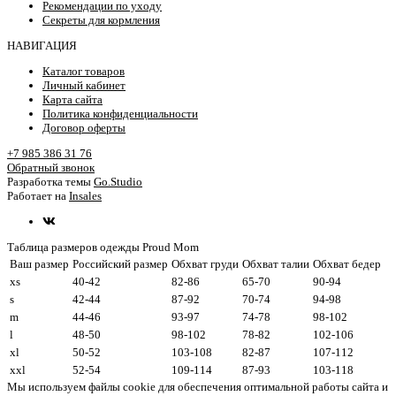
Рекомендации по уходу
Секреты для кормления
НАВИГАЦИЯ
Каталог товаров
Личный кабинет
Карта сайта
Политика конфиденциальности
Договор оферты
+7 985 386 31 76
Обратный звонок
Разработка темы
Go.Studio
Работает на
Insales
Таблица размеров одежды Proud Mom
Ваш размер
Российский размер
Обхват груди
Обхват талии
Обхват бедер
xs
40-42
82-86
65-70
90-94
s
42-44
87-92
70-74
94-98
m
44-46
93-97
74-78
98-102
l
48-50
98-102
78-82
102-106
xl
50-52
103-108
82-87
107-112
xxl
52-54
109-114
87-93
103-118
Мы используем файлы cookie для обеспечения оптимальной работы сайта и