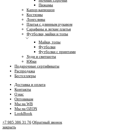
Ночные сорочки
Пижамы
Капор-капюшон
Костюмы
Лонгсливы
Платья с длинным рукавом
Сарафаны и легкие платья
Футболки, майки и топы
Майки, топы
Футболки
Футболки с принтами
Худи и свитшоты
Юбки
Подарочные сертификаты
Распродажа
Бестселлеры
Доставка и оплата
Контакты
О нас
Оптовикам
Мы на WB
Мы на OZON
LookBook
+7 985 386 31 76
Обратный звонок
закрыть