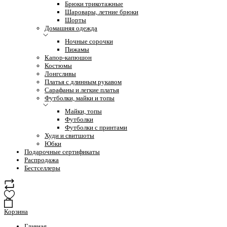
Брюки трикотажные
Шаровары, летние брюки
Шорты
Домашняя одежда
Ночные сорочки
Пижамы
Капор-капюшон
Костюмы
Лонгсливы
Платья с длинным рукавом
Сарафаны и легкие платья
Футболки, майки и топы
Майки, топы
Футболки
Футболки с принтами
Худи и свитшоты
Юбки
Подарочные сертификаты
Распродажа
Бестселлеры
Корзина
Главная