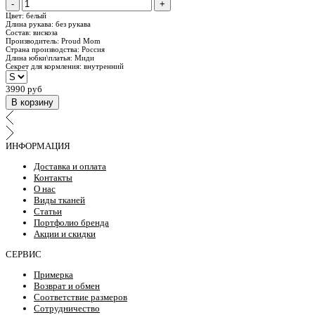
-
+
Цвет:
белый
Длина рукава:
без рукава
Состав:
вискоза
Производитель:
Proud Mom
Страна производства:
Россия
Длина юбки\платья:
Миди
Секрет для кормления:
внутренний
3990 руб
В корзину
ИНФОРМАЦИЯ
Доставка и оплата
Контакты
О нас
Виды тканей
Статьи
Портфолио бренда
Акции и скидки
СЕРВИС
Примерка
Возврат и обмен
Соответствие размеров
Сотрудничество