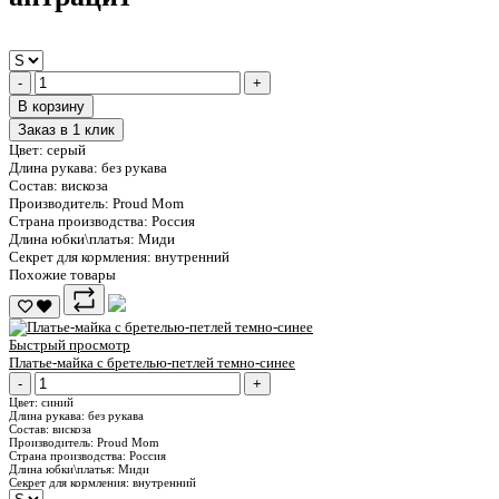
-
+
В корзину
Заказ в 1 клик
Цвет:
серый
Длина рукава:
без рукава
Состав:
вискоза
Производитель:
Proud Mom
Страна производства:
Россия
Длина юбки\платья:
Миди
Секрет для кормления:
внутренний
Похожие товары
Быстрый просмотр
Платье-майка с бретелью-петлей темно-синее
-
+
Цвет:
синий
Длина рукава:
без рукава
Состав:
вискоза
Производитель:
Proud Mom
Страна производства:
Россия
Длина юбки\платья:
Миди
Секрет для кормления:
внутренний