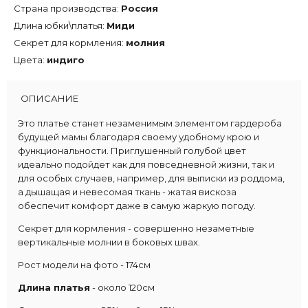
Страна производства:
Россия
Длина юбки\платья:
Миди
Секрет для кормления:
молния
Цвета:
индиго
ОПИСАНИЕ
Это платье станет незаменимым элементом гардероба
будущей мамы благодаря своему удобному крою и
функциональности. Приглушенный голубой цвет
идеально подойдет как для повседневной жизни, так и
для особых случаев, например, для выписки из роддома,
а дышащая и невесомая ткань - жатая вискоза
обеспечит комфорт даже в самую жаркую погоду.
Секрет для кормления - совершенно незаметные
вертикальные молнии в боковых швах.
Рост модели на фото - 174см
Длина платья
- около 120см