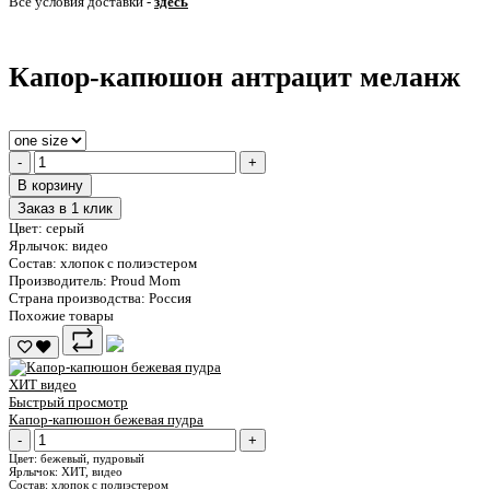
Все условия доставки -
здесь
Капор-капюшон антрацит меланж
-
+
В корзину
Заказ в 1 клик
Цвет:
серый
Ярлычок:
видео
Состав:
хлопок с полиэстером
Производитель:
Proud Mom
Страна производства:
Россия
Похожие товары
ХИТ
видео
Быстрый просмотр
Капор-капюшон бежевая пудра
-
+
Цвет:
бежевый, пудровый
Ярлычок:
ХИТ, видео
Состав:
хлопок с полиэстером