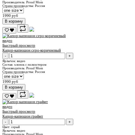
Производитель:
Proud Mom
Страна производства:
Россия
1990 руб
В корзину
видео
Быстрый просмотр
Капор-капюшон серо-коричневый
-
+
Ярлычок:
видео
Состав:
хлопок с полиэстером
Производитель:
Proud Mom
Страна производства:
Россия
1990 руб
В корзину
видео
Быстрый просмотр
Капор-капюшон графит
-
+
Цвет:
серый
Ярлычок:
видео
Производитель:
Proud Mom