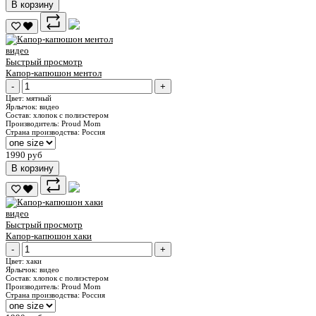
В корзину
видео
Быстрый просмотр
Капор-капюшон ментол
-
+
Цвет:
мятный
Ярлычок:
видео
Состав:
хлопок с полиэстером
Производитель:
Proud Mom
Страна производства:
Россия
1990 руб
В корзину
видео
Быстрый просмотр
Капор-капюшон хаки
-
+
Цвет:
хаки
Ярлычок:
видео
Состав:
хлопок с полиэстером
Производитель:
Proud Mom
Страна производства:
Россия