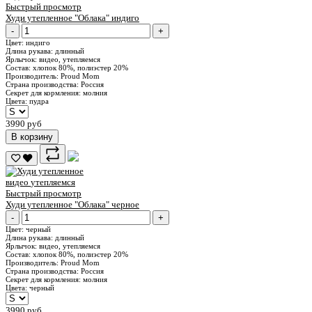
Быстрый просмотр
Худи утепленное "Облака" индиго
-
+
Цвет:
индиго
Длина рукава:
длинный
Ярлычок:
видео, утепляемся
Состав:
хлопок 80%, полиэстер 20%
Производитель:
Proud Mom
Страна производства:
Россия
Секрет для кормления:
молния
Цвета:
пудра
3990 руб
В корзину
видео
утепляемся
Быстрый просмотр
Худи утепленное "Облака" черное
-
+
Цвет:
черный
Длина рукава:
длинный
Ярлычок:
видео, утепляемся
Состав:
хлопок 80%, полиэстер 20%
Производитель:
Proud Mom
Страна производства:
Россия
Секрет для кормления:
молния
Цвета:
черный
3990 руб