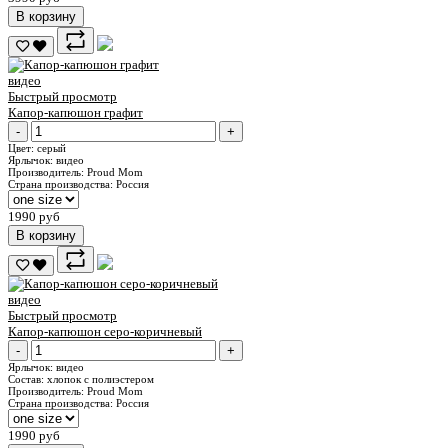
В корзину
видео
Быстрый просмотр
Капор-капюшон графит
-
+
Цвет:
серый
Ярлычок:
видео
Производитель:
Proud Mom
Страна производства:
Россия
1990 руб
В корзину
видео
Быстрый просмотр
Капор-капюшон серо-коричневый
-
+
Ярлычок:
видео
Состав:
хлопок с полиэстером
Производитель:
Proud Mom
Страна производства:
Россия
1990 руб