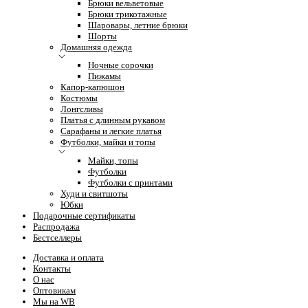
Брюки вельветовые
Брюки трикотажные
Шаровары, летние брюки
Шорты
Домашняя одежда
Ночные сорочки
Пижамы
Капор-капюшон
Костюмы
Лонгсливы
Платья с длинным рукавом
Сарафаны и легкие платья
Футболки, майки и топы
Майки, топы
Футболки
Футболки с принтами
Худи и свитшоты
Юбки
Подарочные сертификаты
Распродажа
Бестселлеры
Доставка и оплата
Контакты
О нас
Оптовикам
Мы на WB