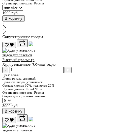
Страна производства:
Россия
1990 руб
В корзину
Сопутствующие товары
видео
утепляемся
Быстрый просмотр
Худи утепленное "Облака" экрю
-
+
Цвет:
белый
Длина рукава:
длинный
Ярлычок:
видео, утепляемся
Состав:
хлопок 80%, полиэстер 20%
Производитель:
Proud Mom
Страна производства:
Россия
Секрет для кормления:
молния
3990 руб
В корзину
видео
утепляемся