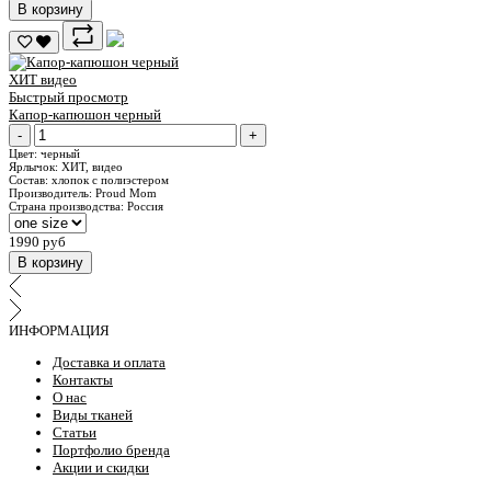
В корзину
ХИТ
видео
Быстрый просмотр
Капор-капюшон черный
-
+
Цвет:
черный
Ярлычок:
ХИТ, видео
Состав:
хлопок с полиэстером
Производитель:
Proud Mom
Страна производства:
Россия
1990 руб
В корзину
ИНФОРМАЦИЯ
Доставка и оплата
Контакты
О нас
Виды тканей
Статьи
Портфолио бренда
Акции и скидки