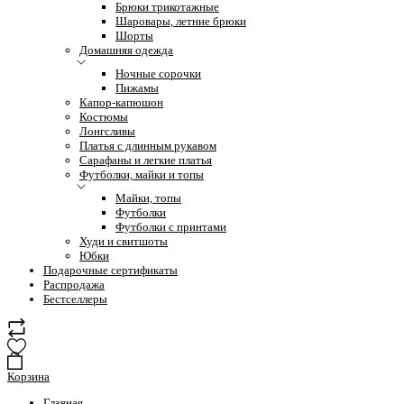
Брюки трикотажные
Шаровары, летние брюки
Шорты
Домашняя одежда
Ночные сорочки
Пижамы
Капор-капюшон
Костюмы
Лонгсливы
Платья с длинным рукавом
Сарафаны и легкие платья
Футболки, майки и топы
Майки, топы
Футболки
Футболки с принтами
Худи и свитшоты
Юбки
Подарочные сертификаты
Распродажа
Бестселлеры
Корзина
Главная