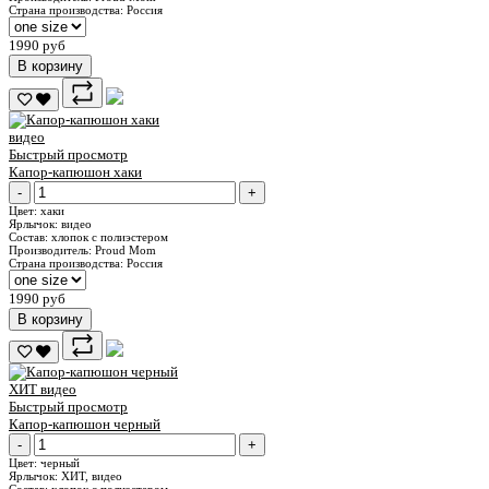
Страна производства:
Россия
1990 руб
В корзину
видео
Быстрый просмотр
Капор-капюшон хаки
-
+
Цвет:
хаки
Ярлычок:
видео
Состав:
хлопок с полиэстером
Производитель:
Proud Mom
Страна производства:
Россия
1990 руб
В корзину
ХИТ
видео
Быстрый просмотр
Капор-капюшон черный
-
+
Цвет:
черный
Ярлычок:
ХИТ, видео