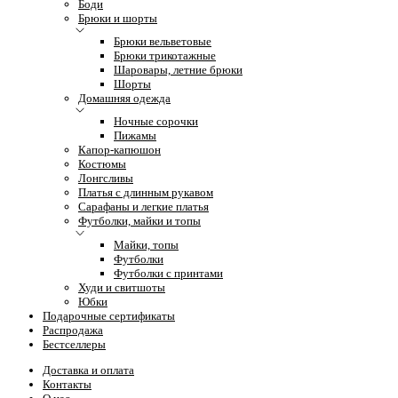
Боди
Брюки и шорты
Брюки вельветовые
Брюки трикотажные
Шаровары, летние брюки
Шорты
Домашняя одежда
Ночные сорочки
Пижамы
Капор-капюшон
Костюмы
Лонгсливы
Платья с длинным рукавом
Сарафаны и легкие платья
Футболки, майки и топы
Майки, топы
Футболки
Футболки с принтами
Худи и свитшоты
Юбки
Подарочные сертификаты
Распродажа
Бестселлеры
Доставка и оплата
Контакты