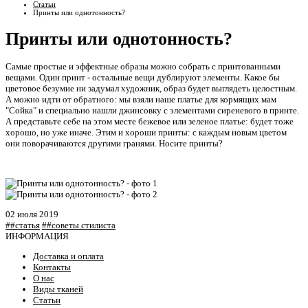
Статьи
Принты или однотонность?
Принты или однотонность?
Самые простые и эффектные образы можно собрать с принтованными
вещами. Один принт - остальные вещи дублируют элементы. Какое бы
цветовое безумие ни задумал художник, образ будет выглядеть целостным.
А можно идти от обратного: мы взяли наше платье для кормящих мам
"Сойка" и специально нашли джинсовку с элементами сиреневого в принте.
А представьте себе на этом месте бежевое или зеленое платье: будет тоже
хорошо, но уже иначе. Этим и хороши принты: с каждым новым цветом
они поворачиваются другими гранями. Носите принты?
02 июля 2019
##статья
##советы стилиста
ИНФОРМАЦИЯ
Доставка и оплата
Контакты
О нас
Виды тканей
Статьи