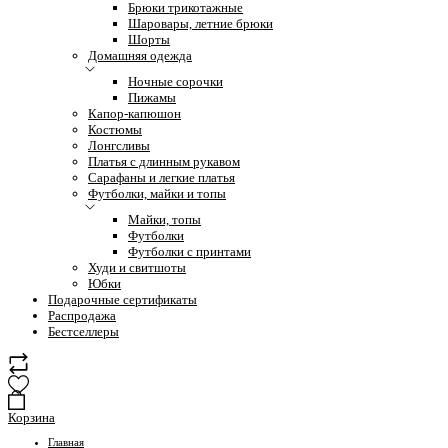
Брюки трикотажные
Шаровары, летние брюки
Шорты
Домашняя одежда
Ночные сорочки
Пижамы
Капор-капюшон
Костюмы
Лонгсливы
Платья с длинным рукавом
Сарафаны и легкие платья
Футболки, майки и топы
Майки, топы
Футболки
Футболки с принтами
Худи и свитшоты
Юбки
Подарочные сертификаты
Распродажа
Бестселлеры
Корзина
Главная