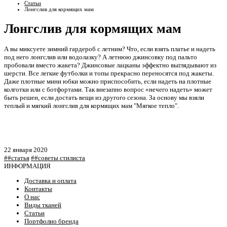
Статьи
Лонгслив для кормящих мам
Лонгслив для кормящих мам
А вы миксуете зимний гардероб с летним? Что, если взять платье и надеть
под него лонгслив или водолазку? А летнюю джинсовку под пальто
пробовали вместо жакета? Джинсовые лацканы эффектно выглядывают из
шерсти. Все легкие футболки и топы прекрасно переносятся под жакеты.
Даже плотные мини юбки можно приспособить, если надеть на плотные
колготки или с ботфортами. Так внезапно вопрос «нечего надеть» может
быть решен, если достать вещи из другого сезона. За основу мы взяли
теплый и мягкий лонгслив для кормящих мам "Мягкое тепло".
22 января 2020
##статья
##советы стилиста
ИНФОРМАЦИЯ
Доставка и оплата
Контакты
О нас
Виды тканей
Статьи
Портфолио бренда