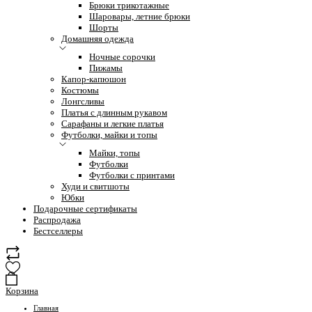
Брюки трикотажные
Шаровары, летние брюки
Шорты
Домашняя одежда
Ночные сорочки
Пижамы
Капор-капюшон
Костюмы
Лонгсливы
Платья с длинным рукавом
Сарафаны и легкие платья
Футболки, майки и топы
Майки, топы
Футболки
Футболки с принтами
Худи и свитшоты
Юбки
Подарочные сертификаты
Распродажа
Бестселлеры
Корзина
Главная