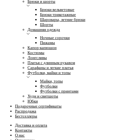
Брюки и шорты
Брюки вельветовые
Брюки трикотажные
Шаровары, летние брюки
Шорты
Домашняя одежда
Ночные сорочки
Пижамы
Капор-капюшон
Костюмы
Лонгсливы
Платья с длинным рукавом
Сарафаны и легкие платья
Футболки, майки и топы
Майки, топы
Футболки
Футболки с принтами
Худи и свитшоты
Юбки
Подарочные сертификаты
Распродажа
Бестселлеры
Доставка и оплата
Контакты
О нас