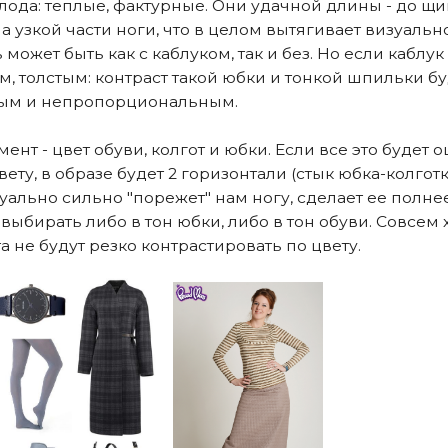
лода: теплые, фактурные. Они удачной длины - до щик
а узкой части ноги, что в целом вытягивает визуальн
 может быть как с каблуком, так и без. Но если каблук
, толстым: контраст такой юбки и тонкой шпильки бу
ным и непропорциональным.
нт - цвет обуви, колгот и юбки. Если все это будет 
вету, в образе будет 2 горизонтали (стык юбка-колготк
изуально сильно "порежет" нам ногу, сделает ее полне
выбирать либо в тон юбки, либо в тон обуви. Совсем
а не будут резко контрастировать по цвету.