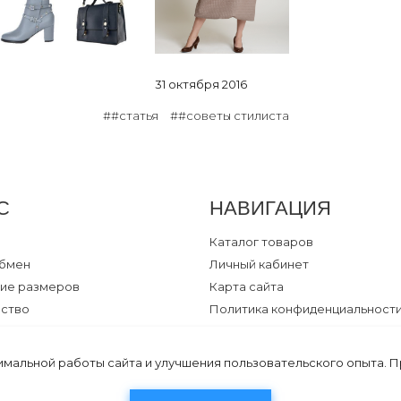
31 октября 2016
##статья
##советы стилиста
С
НАВИГАЦИЯ
Каталог товаров
обмен
Личный кабинет
ие размеров
Карта сайта
ество
Политика конфиденциальност
ии по уходу
Договор оферты
я кормления
имальной работы сайта и улучшения пользовательского опыта. 