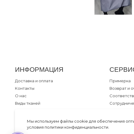
ИНФОРМАЦИЯ
СЕРВИ
Доставка и оплата
Примерка
Контакты
Возврат и 
О нас
Соответств
Виды тканей
Сотруднич
Статьи
Рекомендац
Портфолио бренда
Секреты дл
Мы используем файлы cookie для обеспечения опт
Акции и скидки
условия
политики конфиденциальности
.