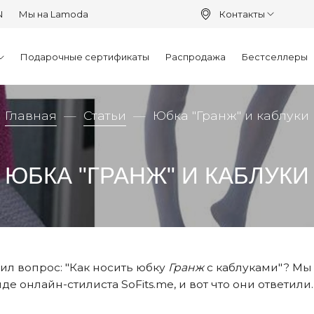
N
Мы на Lamoda
Контакты
Подарочные сертификаты
Распродажа
Бестселлеры
Главная
Статьи
Юбка "Гранж" и каблуки
ЮБКА "ГРАНЖ" И КАБЛУКИ
ил вопрос: "Как носить юбку
Гранж
с каблуками"? Мы
нде онлайн-стилиста
SoFits.me
, и вот что они ответили.