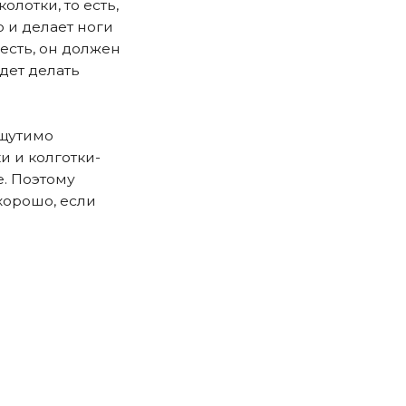
олотки, то есть,
о и делает ноги
 есть, он должен
дет делать
ощутимо
и и колготки-
е. Поэтому
 хорошо, если