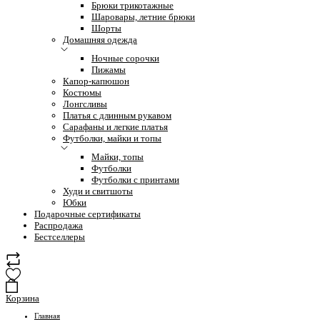
Брюки трикотажные
Шаровары, летние брюки
Шорты
Домашняя одежда
Ночные сорочки
Пижамы
Капор-капюшон
Костюмы
Лонгсливы
Платья с длинным рукавом
Сарафаны и легкие платья
Футболки, майки и топы
Майки, топы
Футболки
Футболки с принтами
Худи и свитшоты
Юбки
Подарочные сертификаты
Распродажа
Бестселлеры
Корзина
Главная