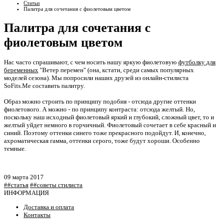
Статьи
Палитра для сочетания с фиолетовым цветом
Палитра для сочетания с
фиолетовым цветом
Нас часто спрашивают, с чем носить нашу яркую фиолетовую
футболку для
беременных
"Ветер перемен" (она, кстати, среди самых популярных
моделей сезона). Мы попросили наших друзей из онлайн-стилиста
SoFits.Me составить палитру.
Образ можно строить по принципу подобия - отсюда другие оттенки
фиолетового. А можно - по принципу контраста: отсюда желтый. Но,
поскольку наш исходный фиолетовый яркий и глубокий, сложный цвет, то и
желтый уйдет немного в горчичный. Фиолетовый сочетает в себе красный и
синий. Поэтому оттенки синего тоже прекрасного подойдут. И, конечно,
ахроматическая гамма, оттенки серого, тоже будут хороши. Особенно
темные.
09 марта 2017
##статья
##советы стилиста
ИНФОРМАЦИЯ
Доставка и оплата
Контакты