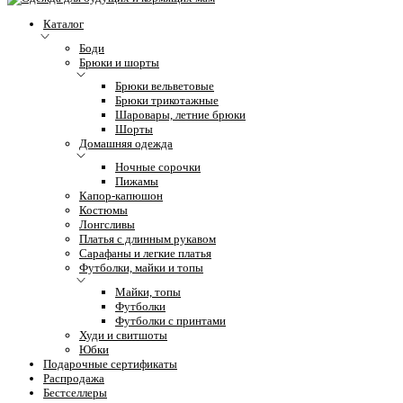
Каталог
Боди
Брюки и шорты
Брюки вельветовые
Брюки трикотажные
Шаровары, летние брюки
Шорты
Домашняя одежда
Ночные сорочки
Пижамы
Капор-капюшон
Костюмы
Лонгсливы
Платья с длинным рукавом
Сарафаны и легкие платья
Футболки, майки и топы
Майки, топы
Футболки
Футболки с принтами
Худи и свитшоты
Юбки
Подарочные сертификаты
Распродажа
Бестселлеры