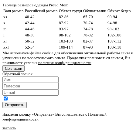
Таблица размеров одежды Proud Mom
Ваш размер
Российский размер
Обхват груди
Обхват талии
Обхват бедер
xs
40-42
82-86
65-70
90-94
s
42-44
87-92
70-74
94-98
m
44-46
93-97
74-78
98-102
l
48-50
98-102
78-82
102-106
xl
50-52
103-108
82-87
107-112
xxl
52-54
109-114
87-93
103-118
Мы используем файлы cookie для обеспечения оптимальной работы сайта и
улучшения пользовательского опыта. Продолжая пользоваться сайтом, Вы
принимаете условия
политики конфиденциальности
.
Согласен
Обратный звонок
Отправить
Нажимая кнопку «Отправить» Вы соглашаетесь с
Политикой
конфиденциальности
закрыть